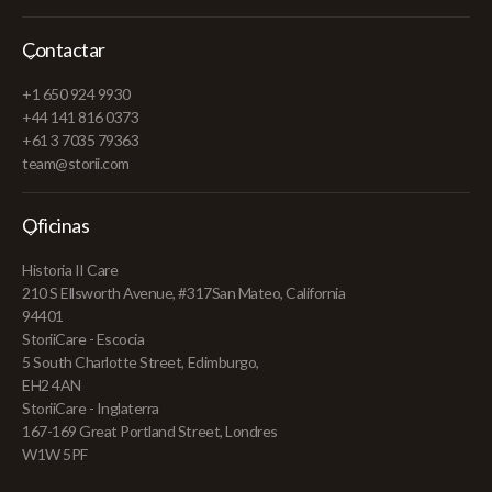
Contactar
+1 650 924 9930
+44 141 816 0373
+61 3 7035 79363
team@storii.com
Oficinas
Historia II Care
210 S Ellsworth Avenue, #317San Mateo, California
94401
StoriiCare - Escocia
5 South Charlotte Street, Edimburgo,
EH2 4AN
StoriiCare - Inglaterra
167-169 Great Portland Street, Londres
W1W 5PF