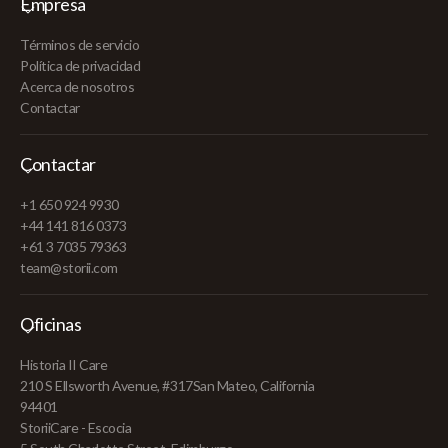
Empresa
Términos de servicio
Política de privacidad
Acerca de nosotros
Contactar
Contactar
+1 650 924 9930
+44 141 816 0373
+61 3 7035 79363
team@storii.com
Oficinas
Historia II Care
210 S Ellsworth Avenue, #317San Mateo, California
94401
StoriiCare - Escocia