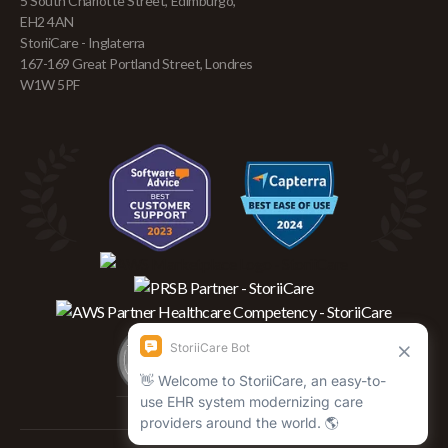
5 South Charlotte Street, Edimburgo,
EH2 4AN
StoriiCare - Inglaterra
167-169 Great Portland Street, Londres
W1W 5PF