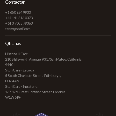
Contactar
+1 650 924 9930
+44 141 816 0373
+61 3 7035 79363
team@storii.com
Oficinas
Historia II Care
210 S Ellsworth Avenue, #317San Mateo, California
94401
StoriiCare - Escocia
5 South Charlotte Street, Edimburgo,
EH2 4AN
StoriiCare - Inglaterra
167-169 Great Portland Street, Londres
W1W 5PF