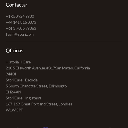
Contactar
+1 650 924 9930
+44 141 816 0373
+61 3 7035 79363
team@storii.com
Oficinas
Historia II Care
210 S Ellsworth Avenue, #317San Mateo, California
94401
StoriiCare - Escocia
5 South Charlotte Street, Edimburgo,
EH2 4AN
StoriiCare - Inglaterra
167-169 Great Portland Street, Londres
W1W 5PF