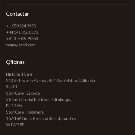
Contactar
+1 650 924 9930
+44 141 816 0373
+61 3 7035 79363
team@storii.com
Oficinas
Historia II Care
210 S Ellsworth Avenue, #317San Mateo, California
94401
StoriiCare - Escocia
5 South Charlotte Street, Edimburgo,
EH2 4AN
StoriiCare - Inglaterra
167-169 Great Portland Street, Londres
W1W 5PF