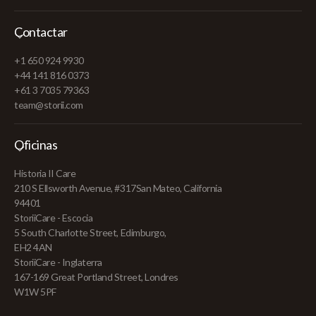
Contactar
+1 650 924 9930
+44 141 816 0373
+61 3 7035 79363
team@storii.com
Oficinas
Historia II Care
210 S Ellsworth Avenue, #317San Mateo, California
94401
StoriiCare - Escocia
5 South Charlotte Street, Edimburgo,
EH2 4AN
StoriiCare - Inglaterra
167-169 Great Portland Street, Londres
W1W 5PF