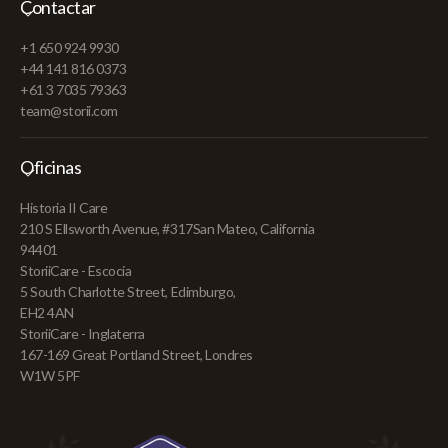
Contactar
+1 650 924 9930
+44 141 816 0373
+61 3 7035 79363
team@storii.com
Oficinas
Historia II Care
210 S Ellsworth Avenue, #317San Mateo, California
94401
StoriiCare - Escocia
5 South Charlotte Street, Edimburgo,
EH2 4AN
StoriiCare - Inglaterra
167-169 Great Portland Street, Londres
W1W 5PF