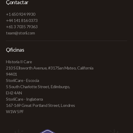
Contactar
+1 650 924 9930
+44 141 816 0373
+61 3 7035 79363
team@storii.com
Oficinas
Historia II Care
210 S Ellsworth Avenue, #317San Mateo, California
94401
StoriiCare - Escocia
5 South Charlotte Street, Edimburgo,
EH2 4AN
StoriiCare - Inglaterra
167-169 Great Portland Street, Londres
W1W 5PF