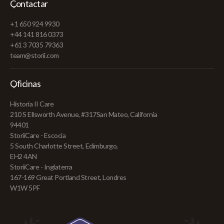
Contactar
+1 650 924 9930
+44 141 816 0373
+61 3 7035 79363
team@storii.com
Oficinas
Historia II Care
210 S Ellsworth Avenue, #317San Mateo, California
94401
StoriiCare - Escocia
5 South Charlotte Street, Edimburgo,
EH2 4AN
StoriiCare - Inglaterra
167-169 Great Portland Street, Londres
W1W 5PF