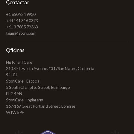
Contactar
+1 650 924 9930
+44 141 816 0373
+61 3 7035 79363
team@storii.com
Oficinas
Historia II Care
210 S Ellsworth Avenue, #317San Mateo, California
94401
StoriiCare - Escocia
5 South Charlotte Street, Edimburgo,
EH2 4AN
StoriiCare - Inglaterra
167-169 Great Portland Street, Londres
W1W 5PF