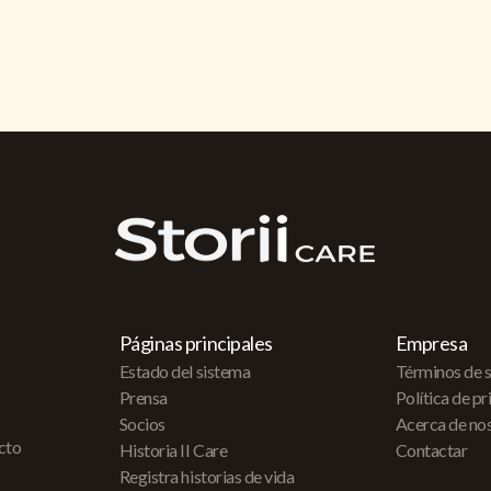
Páginas principales
Empresa
Estado del sistema
Términos de s
Prensa
Política de p
Socios
Acerca de no
acto
Historia II Care
Contactar
Registra historias de vida