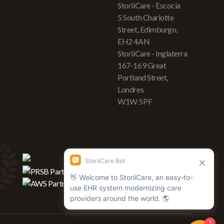
StoriiCare - Escocia
5 South Charlotte
Street, Edimburgo,
EH2 4AN
StoriiCare - Inglaterra
167-169 Great
Portland Street,
Londres
W1W 5PF