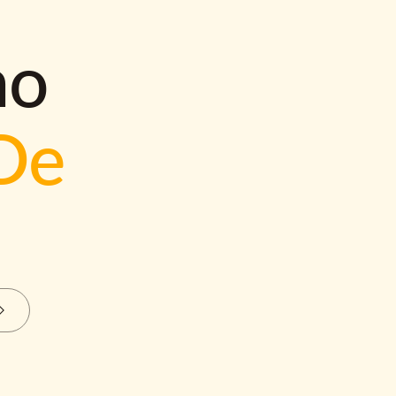
mo
De