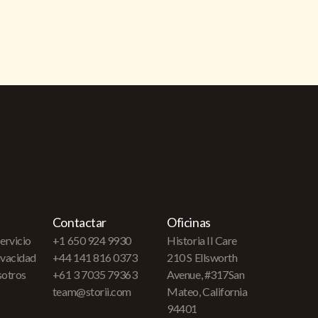
Contactar
Oficinas
ervicio
+1 650 924 9930
Historia II Care
rivacidad
+44 141 816 0373
210 S Ellsworth
sotros
+61 3 7035 79363
Avenue, #317San
team@storii.com
Mateo, California
94401