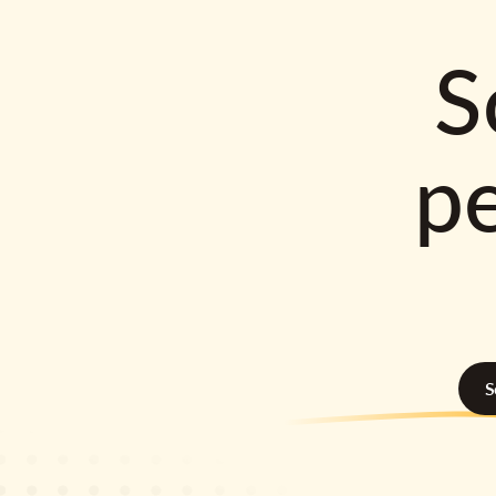
S
p
S