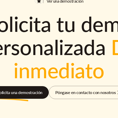
Ver una demostración
olicita tu de
ersonalizada
inmediato
olicita una demostración
Póngase en contacto con nosotros