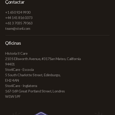
Contactar
+1 650 924 9930
+44 141 816 0373
+61 3 7035 79363
team@storii.com
Oficinas
Historia II Care
210 S Ellsworth Avenue, #317San Mateo, California
94401
StoriiCare - Escocia
5 South Charlotte Street, Edimburgo,
EH2 4AN
StoriiCare - Inglaterra
167-169 Great Portland Street, Londres
W1W 5PF