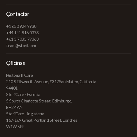
Contactar
+1 650 924 9930
+44 141 816 0373
+61 3 7035 79363
team@storii.com
Oficinas
Historia II Care
210 S Ellsworth Avenue, #317San Mateo, California
94401
StoriiCare - Escocia
5 South Charlotte Street, Edimburgo,
EH2 4AN
StoriiCare - Inglaterra
167-169 Great Portland Street, Londres
W1W 5PF