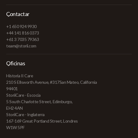
Contactar
+1 650 924 9930
+44 141 816 0373
+61 3 7035 79363
team@storii.com
Oficinas
Historia II Care
210 S Ellsworth Avenue, #317San Mateo, California
94401
StoriiCare - Escocia
5 South Charlotte Street, Edimburgo,
EH2 4AN
StoriiCare - Inglaterra
167-169 Great Portland Street, Londres
W1W 5PF