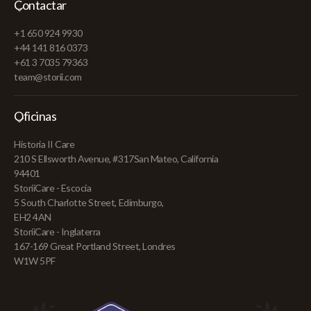
Contactar
+1 650 924 9930
+44 141 816 0373
+61 3 7035 79363
team@storii.com
Oficinas
Historia II Care
210 S Ellsworth Avenue, #317San Mateo, California
94401
StoriiCare - Escocia
5 South Charlotte Street, Edimburgo,
EH2 4AN
StoriiCare - Inglaterra
167-169 Great Portland Street, Londres
W1W 5PF