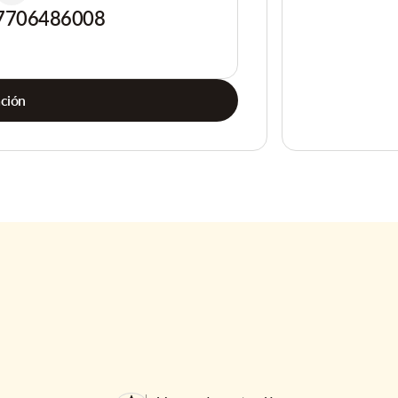
7706486008
ación