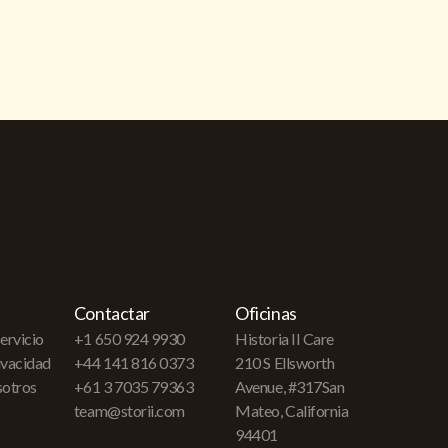
Contactar
Oficinas
ervicio
+1 650 924 9930
Historia II Care
rivacidad
+44 141 816 0373
210 S Ellsworth
sotros
+61 3 7035 79363
Avenue, #317San
team@storii.com
Mateo, California
94401