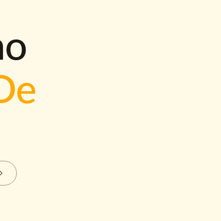
mo
De