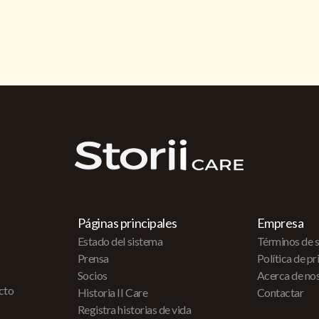
Páginas principales
Empresa
Estado del sistema
Términos de s
Prensa
Política de p
Socios
Acerca de no
acto
Historia II Care
Contactar
Registra historias de vida