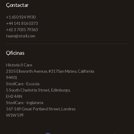
Contactar
+1 650 924 9930
+44 141 816 0373
+61 3 7035 79363
team@storii.com
Oficinas
Historia II Care
210 S Ellsworth Avenue, #317San Mateo, California
94401
StoriiCare - Escocia
5 South Charlotte Street, Edimburgo,
EH2 4AN
StoriiCare - Inglaterra
167-169 Great Portland Street, Londres
W1W 5PF