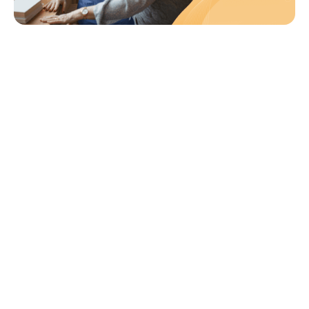
Navegación rápida
Qué significa este reconocimiento
Por qué los proveedores de atención eligen StoriiCare
Únete a la familia StoriiCare
En StoriiCare, nuestra misión siempre ha sido empoderar a los
proveedores de atención con el software más intuitivo y
centrado en la persona del mercado. Hoy, nos complace
anunciar que nuestros esfuerzos han sido reconocidos una vez
más por los críticos más exigentes de la industria:
nuestros usuarios.