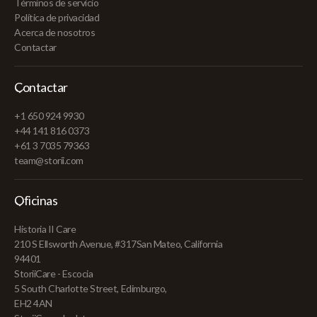
Términos de servicio
Política de privacidad
Acerca de nosotros
Contactar
Contactar
+1 650 924 9930
+44 141 816 0373
+61 3 7035 79363
team@storii.com
Oficinas
Historia II Care
210 S Ellsworth Avenue, #317San Mateo, California
94401
StoriiCare - Escocia
5 South Charlotte Street, Edimburgo,
EH2 4AN