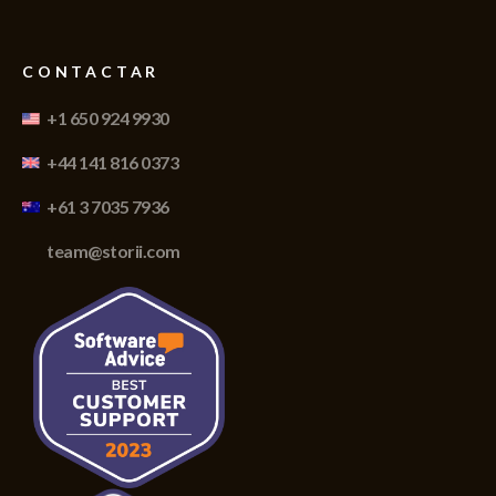
CONTACTAR
+1 650 924 9930
+44 141 816 0373
+61 3 7035 7936
team@storii.com