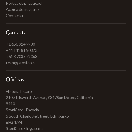
Política de privacidad
Acerca de nosotros
Contactar
Contactar
+1 650 924 9930
+44 141 816 0373
+61 3 7035 79363
team@storii.com
Oficinas
Historia II Care
210 S Ellsworth Avenue, #317San Mateo, California
94401
StoriiCare - Escocia
5 South Charlotte Street, Edimburgo,
EH2 4AN
StoriiCare - Inglaterra