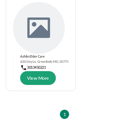
Ashlin Elder Care
6301 Ivy Ln, Greenbelt, MD, 20770
3013450221
View More
1