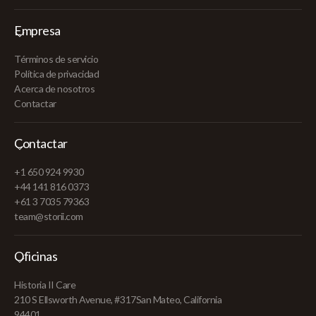
Empresa
Términos de servicio
Política de privacidad
Acerca de nosotros
Contactar
Contactar
+1 650 924 9930
+44 141 816 0373
+61 3 7035 79363
team@storii.com
Oficinas
Historia II Care
210 S Ellsworth Avenue, #317San Mateo, California
94401