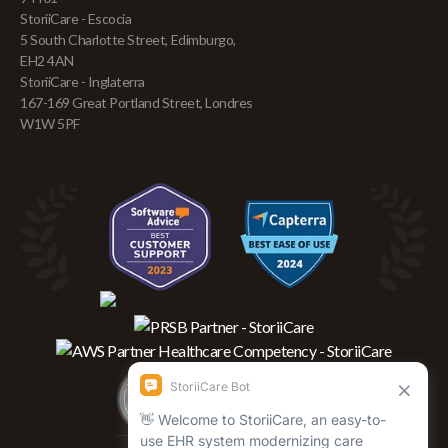
StoriiCare - Escocia
5 South Charlotte Street, Edimburgo,
EH2 4AN
StoriiCare - Inglaterra
167-169 Great Portland Street, Londres
W1W 5PF