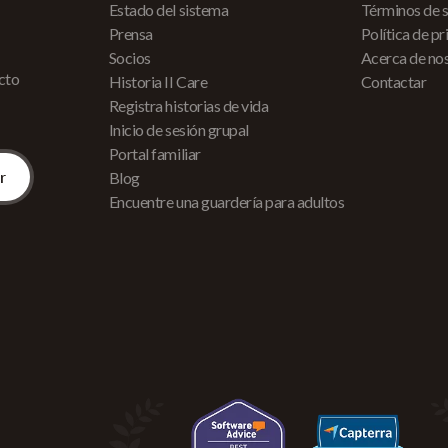
Estado del sistema
Términos de s
Prensa
Política de p
Socios
Acerca de no
acto
Historia II Care
Contactar
Registra historias de vida
Inicio de sesión grupal
Portal familiar
Blog
Encuentre una guardería para adultos