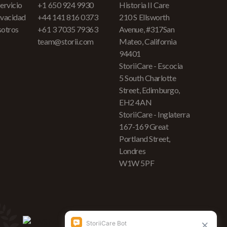
ervicio
+1 650 924 9930
Historia II Care
rivacidad
+44 141 816 0373
210 S Ellsworth
sotros
+61 3 7035 79363
Avenue, #317San
team@storii.com
Mateo, California
94401
StoriiCare - Escocia
5 South Charlotte
Street, Edimburgo,
EH2 4AN
StoriiCare - Inglaterra
167-169 Great
Portland Street,
Londres
W1W 5PF