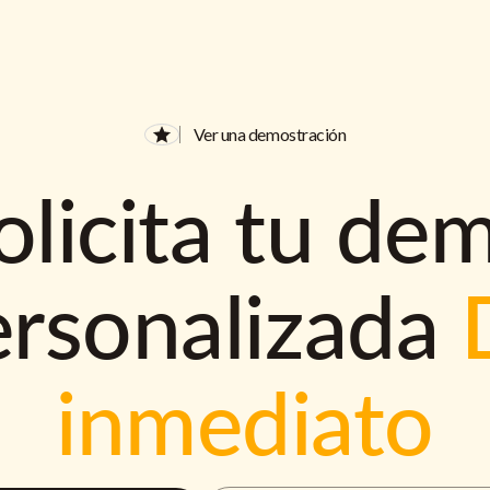
Ver una demostración
olicita tu de
ersonalizada
inmediato