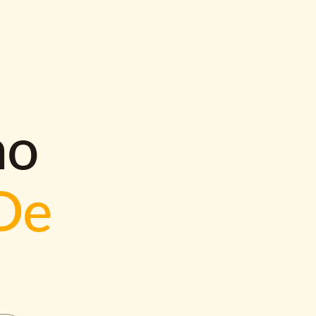
mo
De