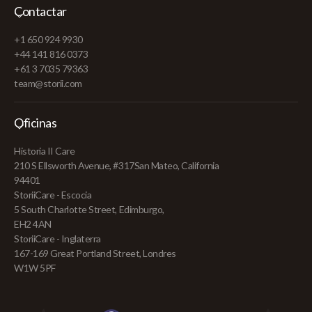
Contactar
+1 650 924 9930
+44 141 816 0373
+61 3 7035 79363
team@storii.com
Oficinas
Historia II Care
210 S Ellsworth Avenue, #317San Mateo, California
94401
StoriiCare - Escocia
5 South Charlotte Street, Edimburgo,
EH2 4AN
StoriiCare - Inglaterra
167-169 Great Portland Street, Londres
W1W 5PF